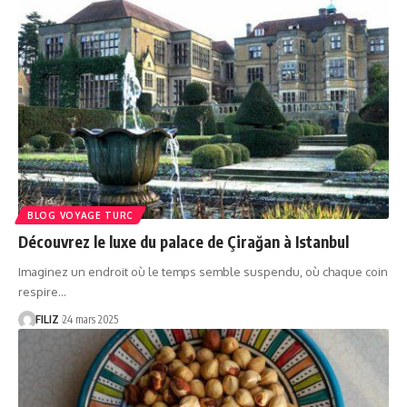
BLOG VOYAGE TURC
Découvrez le luxe du palace de Çirağan à Istanbul
Imaginez un endroit où le temps semble suspendu, où chaque coin
respire…
FILIZ
24 mars 2025