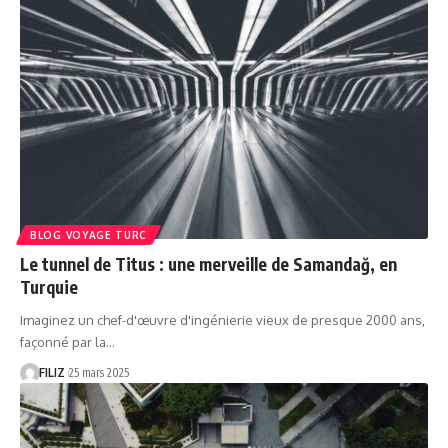
BLOG VOYAGE TURC
Le tunnel de Titus : une merveille de Samandağ, en
Turquie
Imaginez un chef-d'œuvre d'ingénierie vieux de presque 2000 ans,
façonné par la…
FILIZ
25 mars 2025