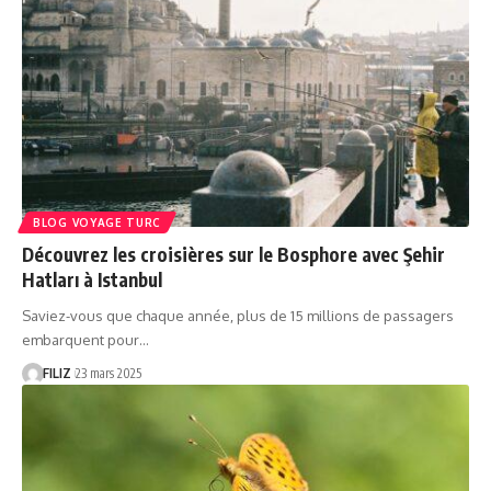
BLOG VOYAGE TURC
Découvrez les croisières sur le Bosphore avec Şehir
Hatları à Istanbul
Saviez-vous que chaque année, plus de 15 millions de passagers
embarquent pour…
FILIZ
23 mars 2025