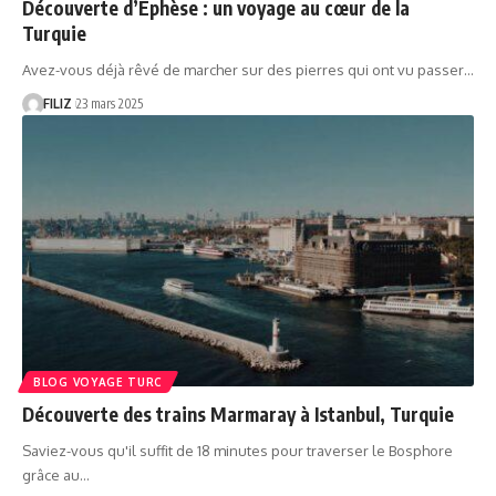
Découverte d’Éphèse : un voyage au cœur de la
Turquie
Avez-vous déjà rêvé de marcher sur des pierres qui ont vu passer…
FILIZ
23 mars 2025
BLOG VOYAGE TURC
Découverte des trains Marmaray à Istanbul, Turquie
Saviez-vous qu'il suffit de 18 minutes pour traverser le Bosphore
grâce au…