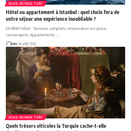
BLOG VOYAGE TURC
Hôtel ou appartement à Istanbul : quel choix fera de
votre séjour une expérience inoubliable ?
EN BREF Hôtel : Services complets, restauration sur place,
conciergerie. Appartements :…
turc
10 août 2024
BLOG VOYAGE TURC
Quels trésors viticoles la Turquie cache-t-elle