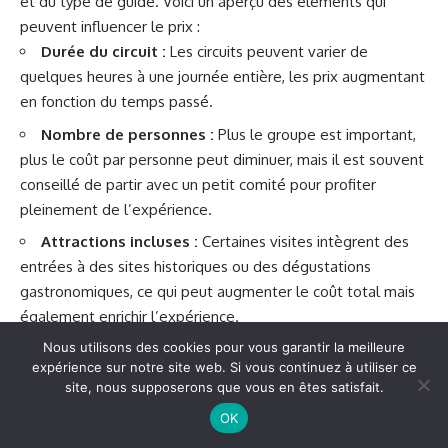
et du type de guide. Voici un aperçu des éléments qui
peuvent influencer le prix :
Durée du circuit :
Les circuits peuvent varier de
quelques heures à une journée entière, les prix augmentant
en fonction du temps passé.
Nombre de personnes :
Plus le groupe est important,
plus le coût par personne peut diminuer, mais il est souvent
conseillé de partir avec un petit comité pour profiter
pleinement de l’expérience.
Attractions incluses :
Certaines visites intègrent des
entrées à des sites historiques ou des dégustations
gastronomiques, ce qui peut augmenter le coût total mais
également enrichir l’expérience.
Nous utilisons des cookies pour vous garantir la meilleure
En termes de tarifs, l’estimation pour un
circuit privé
à
expérience sur notre site web. Si vous continuez à utiliser ce
Istanbul commence généralement autour de
150 à 200
site, nous supposerons que vous en êtes satisfait.
euros
pour un groupe de 2 à 4 personnes. Ce prix inclut
OK
souvent un guide expérimenté et des transferts depuis