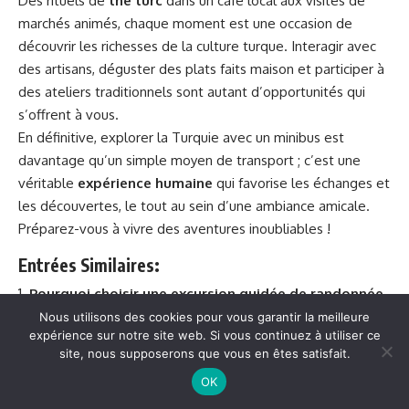
Des rituels de
thé turc
dans un café local aux visites de
marchés animés, chaque moment est une occasion de
découvrir les richesses de la culture turque. Interagir avec
des artisans, déguster des plats faits maison et participer à
des ateliers traditionnels sont autant d’opportunités qui
s’offrent à vous.
En définitive, explorer la Turquie avec un minibus est
davantage qu’un simple moyen de transport ; c’est une
véritable
expérience humaine
qui favorise les échanges et
les découvertes, le tout au sein d’une ambiance amicale.
Préparez-vous à vivre des aventures inoubliables !
Entrées Similaires:
Pourquoi choisir une excursion guidée de randonnée
pédestre pour découvrir Istanbul en toute intimité ?
Nous utilisons des cookies pour vous garantir la meilleure
expérience sur notre site web. Si vous continuez à utiliser ce
Pourquoi choisir un circuit privé à Istanbul pour
site, nous supposerons que vous en êtes satisfait.
explorer la Turquie à un prix abordable ?
OK
Pourquoi choisir un circuit privé de 8 jours en